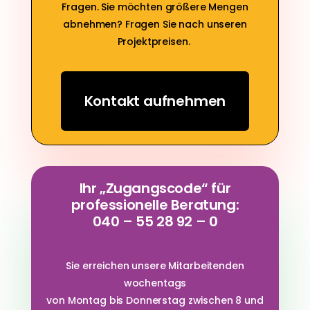
Fragen. Sie möchten größere Mengen
abnehmen? Fragen Sie nach unseren
Projektpreisen.
Kontakt aufnehmen
Ihr „Zugangscode“ für
professionelle Beratung:
040 – 55 28 92 – 0
Sie erreichen unsere Mitarbeitenden
wochentags
von Montag bis Donnerstag zwischen 8 und