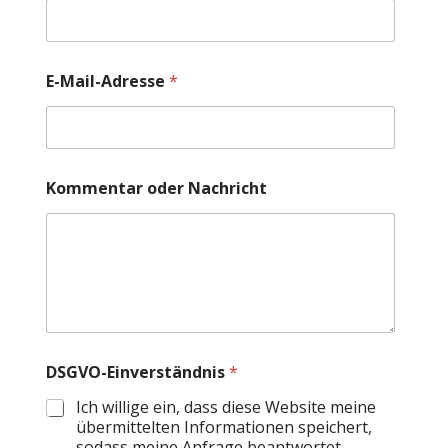
E-Mail-Adresse
*
o
Kommentar oder Nachricht
d
e
r
K
o
m
m
e
n
t
DSGVO-Einverständnis
*
a
r
Ich willige ein, dass diese Website meine
E
übermittelten Informationen speichert,
-
sodass meine Anfrage beantwortet