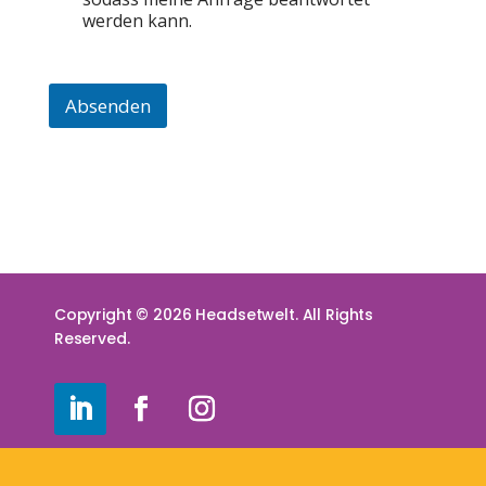
M
werden kann.
a
i
l
-
Absenden
A
d
r
e
s
s
e
Copyright © 2026 Headsetwelt. All Rights
Reserved.